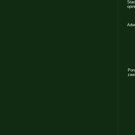
Sta
opin
Adwo
Pon
zaw