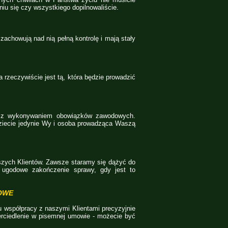
iu się czy wszystkiego dopilnowaliście.
achowują nad nią pełną kontrolę i mają stały
rzeczywiście jest tą, która będzie prowadzić
u z wykonywaniem obowiązków zawodowych.
ziecie jedynie Wy i osoba prowadząca Waszą
zych Klientów. Zawsze staramy się dążyć do
ć ugodowe zakończenie sprawy, gdy jest to
OWE
u współpracy z naszymi Klientami precyzyjnie
rciedlenie w pisemnej umowie - możecie być