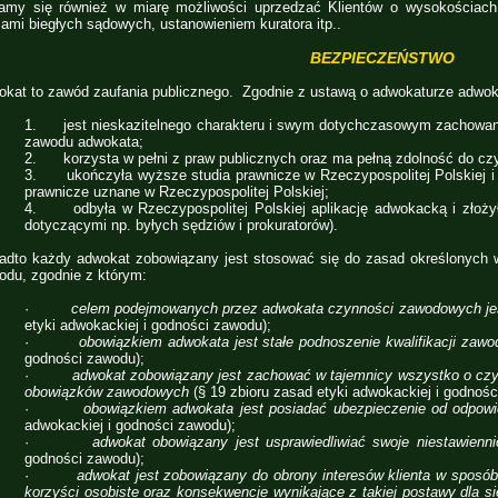
ramy się również w miarę możliwości uprzedzać Klientów o wysokościac
iami biegłych sądowych, ustanowieniem kuratora itp..
BEZPIECZEŃSTWO
kat to zawód zaufania publicznego. Zgodnie z ustawą o adwokaturze adwok
1. jest nieskazitelnego charakteru i swym dotychczasowym zachowan
zawodu adwokata;
2. korzysta w pełni z praw publicznych oraz ma pełną zdolność do cz
3. ukończyła wyższe studia prawnicze w Rzeczypospolitej Polskiej i u
prawnicze uznane w Rzeczypospolitej Polskiej;
4. odbyła w Rzeczypospolitej Polskiej aplikację adwokacką i złoży
dotyczącymi np. byłych sędziów i prokuratorów).
adto każdy adwokat zobowiązany jest stosować się do zasad określonych w
odu, zgodnie z którym:
·
celem podejmowanych przez adwokata czynności zawodowych jest
etyki adwokackiej i godności zawodu);
·
obowiązkiem adwokata jest stałe podnoszenie kwalifikacji za
godności zawodu);
·
adwokat zobowiązany jest zachować w tajemnicy wszystko o cz
obowiązków zawodowych
(§ 19 zbioru zasad etyki adwokackiej i godnośc
·
obowiązkiem adwokata jest posiadać ubezpieczenie od odpowi
adwokackiej i godności zawodu);
·
adwokat obowiązany jest usprawiedliwiać swoje niestawienn
godności zawodu);
·
adwokat jest zobowiązany do obrony interesów klienta w sposób
korzyści osobiste oraz konsekwencje wynikające z takiej postawy dla si