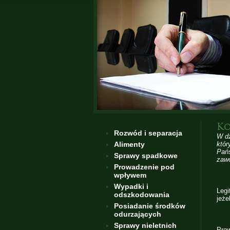
Ko
Rozwód i separacja
W dz
Alimenty
któr
Pańs
Sprawy spadkowe
zaw
Prowadzenie pod
wpływem
Wypadki i
Legi
odszkodowania
jeże
Posiadanie środków
odurzających
Sprawy nieletnich
Pro