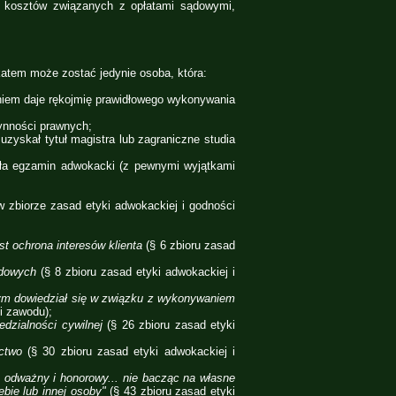
h kosztów związanych z opłatami sądowymi,
atem może zostać jedynie osoba, która:
iem daje rękojmię prawidłowego wykonywania
ynności prawnych;
zyskał tytuł magistra lub zagraniczne studia
ła egzamin adwokacki (z pewnymi wyjątkami
 zbiorze zasad etyki adwokackiej i godności
 ochrona interesów klienta
(§ 6 zbioru zasad
wodowych
(§ 8 zbioru zasad etyki adwokackiej i
ym dowiedział się w związku z wykonywaniem
i zawodu);
edzialności cywilnej
(§ 26 zbioru zasad etyki
ictwo
(§ 30 zbioru zasad etyki adwokackiej i
 odważny i honorowy... nie bacząc na własne
ebie lub innej osoby"
(§ 43 zbioru zasad etyki