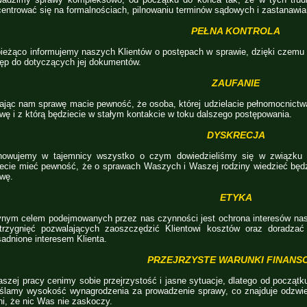
entrować się na formalnościach, pilnowaniu terminów sądowych i zastanawian
PEŁNA KONTROLA
ieżąco informujemy naszych Klientów o postępach w sprawie, dzięki czemu z
ęp do dotyczących jej dokumentów.
ZAUFANIE
ając nam sprawę macie pewność, że osoba, której udzielacie pełnomocnictwa 
wę i z którą będziecie w stałym kontakcie w toku dalszego postępowania.
DYSKRECJA
howujemy w tajemnicy wszystko o czym dowiedzieliśmy się w związk
cie mieć pewność, że o sprawach Waszych i Waszej rodziny wiedzieć będ
wę.
ETYKA
nym celem podejmowanych przez nas czynności jest ochrona interesów nas
strzygnięć pozwalających zaoszczędzić Klientowi kosztów oraz doradza
adnione interesem Klienta.
PRZEJRZYSTE WARUNKI FINANS
szej pracy cenimy sobie przejrzystość i jasne sytuacje, dlatego od początk
ślamy wysokość wynagrodzenia za prowadzenie sprawy, co znajduje odzwie
i, że nic Was nie zaskoczy.