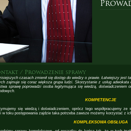
Prowad
ntakt / Prowadzenie sprawy
isiejszych czasach zmienił się dostęp do wiedzy o prawie. Łatwiejszy jest 
ych zajmuje się coraz większa grupa ludzi. Skorzystanie z usług adwokata 
twa sprawę poprowadzi osoba legitymująca się wiedzą, doświadczeniem o
odowych.
KOMPETENCJE
tymujemy się wiedzą i doświadczeniem, oprócz tego współpracujemy ze sp
li w toku postępowania zajdzie taka potrzeba zawsze możemy korzystać z ic
KOMPLEKSOWA OBSŁUGA
wadzimy sprawy kompleksowo, od początku do końca tak, że w tych trud