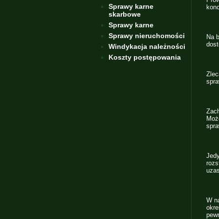
Sprawy karne
konc
skarbowe
Sprawy karne
Sprawy nieruchomości
Na b
dost
Windykacja należności
Koszty postępowania
Zlec
spra
Zac
Może
spra
Jedy
roz
uzas
W na
okre
pewn