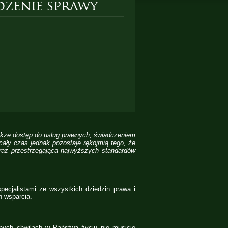
zenie sprawy
także dostęp do usług prawnych, świadczeniem
cały czas jednak pozostaje rękojmią tego, że
raz przestrzegająca najwyższych standardów
ecjalistami ze wszystkich dziedzin prawa i
h wsparcia.
nych chwilach w Państwa życiu nie musicie