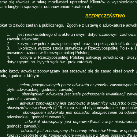
ramy się również w miarę możliwości uprzedzać Klientów o wysokościac
iami biegłych sądowych, ustanowieniem kuratora itp..
BEZPIECZEŃSTWO
kat to zawód zaufania publicznego. Zgodnie z ustawą o adwokaturze adwok
1. jest nieskazitelnego charakteru i swym dotychczasowym zachowan
zawodu adwokata;
2. korzysta w pełni z praw publicznych oraz ma pełną zdolność do cz
3. ukończyła wyższe studia prawnicze w Rzeczypospolitej Polskiej i u
prawnicze uznane w Rzeczypospolitej Polskiej;
4. odbyła w Rzeczypospolitej Polskiej aplikację adwokacką i złoży
dotyczącymi np. byłych sędziów i prokuratorów).
adto każdy adwokat zobowiązany jest stosować się do zasad określonych w
odu, zgodnie z którym:
·
celem podejmowanych przez adwokata czynności zawodowych jest
etyki adwokackiej i godności zawodu);
·
obowiązkiem adwokata jest stałe podnoszenie kwalifikacji za
godności zawodu);
·
adwokat zobowiązany jest zachować w tajemnicy wszystko o cz
obowiązków zawodowych
(§ 19 zbioru zasad etyki adwokackiej i godnośc
·
obowiązkiem adwokata jest posiadać ubezpieczenie od odpowi
adwokackiej i godności zawodu);
·
adwokat obowiązany jest usprawiedliwiać swoje niestawienn
godności zawodu);
·
adwokat jest zobowiązany do obrony interesów klienta w sposób
korzyści osobiste oraz konsekwencje wynikające z takiej postawy dla si