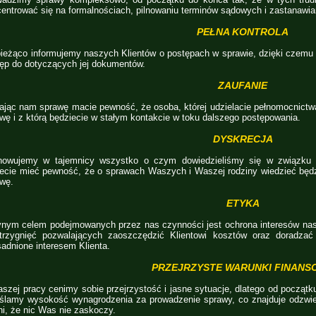
entrować się na formalnościach, pilnowaniu terminów sądowych i zastanawian
PEŁNA KONTROLA
ieżąco informujemy naszych Klientów o postępach w sprawie, dzięki czemu z
ęp do dotyczących jej dokumentów.
ZAUFANIE
ając nam sprawę macie pewność, że osoba, której udzielacie pełnomocnictwa 
wę i z którą będziecie w stałym kontakcie w toku dalszego postępowania.
DYSKRECJA
howujemy w tajemnicy wszystko o czym dowiedzieliśmy się w związk
cie mieć pewność, że o sprawach Waszych i Waszej rodziny wiedzieć będ
wę.
ETYKA
nym celem podejmowanych przez nas czynności jest ochrona interesów nas
strzygnięć pozwalających zaoszczędzić Klientowi kosztów oraz doradza
adnione interesem Klienta.
PRZEJRZYSTE WARUNKI FINANS
szej pracy cenimy sobie przejrzystość i jasne sytuacje, dlatego od początk
ślamy wysokość wynagrodzenia za prowadzenie sprawy, co znajduje odzwie
i, że nic Was nie zaskoczy.