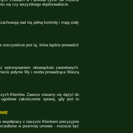
iu się czy wszystkiego dopilnowaliście.
achowują nad nią pełną kontrolę i mają stały
rzeczywiście jest tą, która będzie prowadzić
u z wykonywaniem obowiązków zawodowych.
ziecie jedynie Wy i osoba prowadząca Waszą
zych Klientów. Zawsze staramy się dążyć do
ć ugodowe zakończenie sprawy, gdy jest to
OWE
u współpracy z naszymi Klientami precyzyjnie
rciedlenie w pisemnej umowie - możecie być