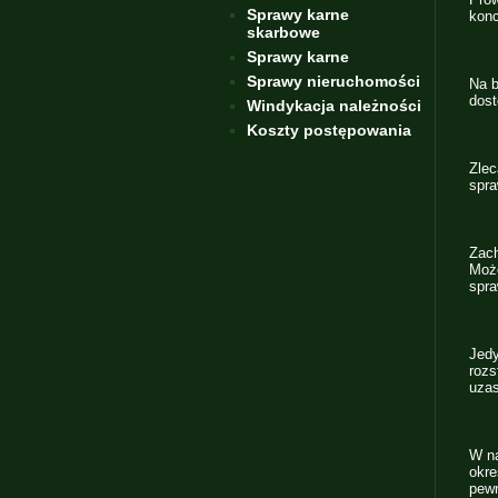
Sprawy karne
konc
skarbowe
Sprawy karne
Sprawy nieruchomości
Na b
dost
Windykacja należności
Koszty postępowania
Zlec
spra
Zac
Może
spra
Jedy
roz
uzas
W na
okre
pewn