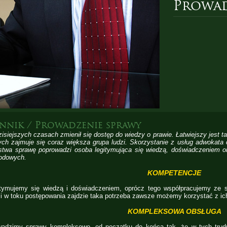
Prowad
nnik / Prowadzenie sprawy
isiejszych czasach zmienił się dostęp do wiedzy o prawie. Łatwiejszy jest 
ych zajmuje się coraz większa grupa ludzi. Skorzystanie z usług adwokata 
twa sprawę poprowadzi osoba legitymująca się wiedzą, doświadczeniem o
odowych.
KOMPETENCJE
tymujemy się wiedzą i doświadczeniem, oprócz tego współpracujemy ze sp
li w toku postępowania zajdzie taka potrzeba zawsze możemy korzystać z ic
KOMPLEKSOWA OBSŁUGA
wadzimy sprawy kompleksowo, od początku do końca tak, że w tych trud