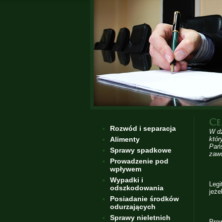
Ce
Rozwód i separacja
W dz
Alimenty
któr
Pańs
Sprawy spadkowe
zaw
Prowadzenie pod
wpływem
Wypadki i
Legi
odszkodowania
jeże
Posiadanie środków
odurzających
Sprawy nieletnich
Pro