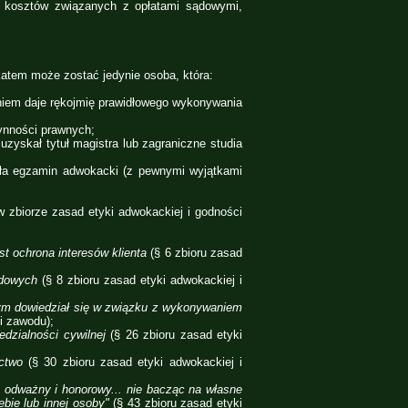
h kosztów związanych z opłatami sądowymi,
atem może zostać jedynie osoba, która:
iem daje rękojmię prawidłowego wykonywania
ynności prawnych;
zyskał tytuł magistra lub zagraniczne studia
ła egzamin adwokacki (z pewnymi wyjątkami
 zbiorze zasad etyki adwokackiej i godności
 ochrona interesów klienta
(§ 6 zbioru zasad
wodowych
(§ 8 zbioru zasad etyki adwokackiej i
ym dowiedział się w związku z wykonywaniem
i zawodu);
edzialności cywilnej
(§ 26 zbioru zasad etyki
ictwo
(§ 30 zbioru zasad etyki adwokackiej i
 odważny i honorowy... nie bacząc na własne
ebie lub innej osoby"
(§ 43 zbioru zasad etyki