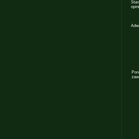
Sta
opin
Adwo
Pon
zaw