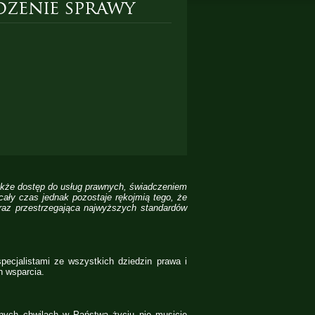
zenie sprawy
także dostęp do usług prawnych, świadczeniem
cały czas jednak pozostaje rękojmią tego, że
raz przestrzegająca najwyższych standardów
ecjalistami ze wszystkich dziedzin prawa i
h wsparcia.
nych chwilach w Państwa życiu nie musicie